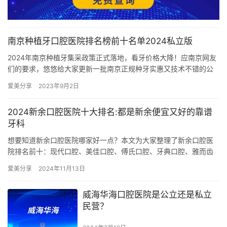
南京种植牙口腔医院排名榜前十名单2024私立版
2024年南京种植牙集采政策正式落地，看牙价格大降！应南京网友
们的要求，悠悠给大家更新一批南京正规种牙实惠又技术不错的公
立私立牙科，之前推荐过好几批了，这次再整理出10家，序号仅
爱美分享
2023年9月2日
为…
2024新余口腔医院十大排名:都是新余便宜又好的靠谱
牙科
想要知道新余口腔医院哪家好一点？本文为大家整理了新余口腔医
院排名前十：现代口腔、美佳口腔、傅氏口腔、牙典口腔、雅而齿
口腔、固美口腔、新钢医院口腔科、百年口腔、暨阳口腔、翡翠口
爱美分享
2024年11月13日
腔。 …
威海华海口腔医院是公立还是私立
民营？