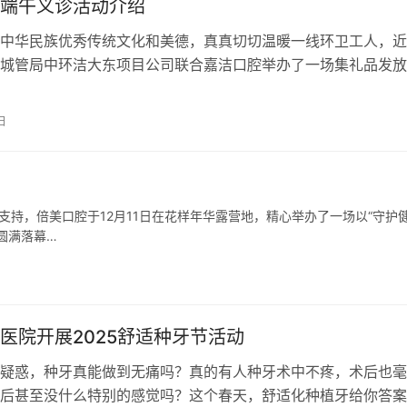
端午义诊活动介绍
中华民族优秀传统文化和美德，真真切切温暖一线环卫工人，近
城管局中环洁大东项目公司联合嘉洁口腔举办了一场集礼品发放
查、宣传教育于一体的端午节公益义诊活…
日
支持，倍美口腔于12月11日在花样年华露营地，精心举办了一场以“守护
圆满落幕…
医院开展2025舒适种牙节活动
疑惑，种牙真能做到无痛吗？真的有人种牙术中不疼，术后也毫
后甚至没什么特别的感觉吗？这个春天，舒适化种植牙给你答案