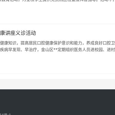
们讲解龋齿预防、正确刷牙方…
健康讲座义诊活动
健康知识，提高居民口腔健康保护意识和能力，养成良好口腔卫
疾病早发现、早治疗，金山区**定期组织医务人员进校园、进村
开展口腔健康讲座及义诊活动。
64号-1