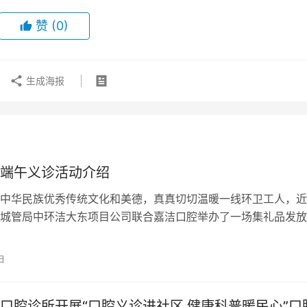
赞
(0)
生成海报
端午义诊活动介绍
中华民族优秀传统文化和美德，真真切切温暖一线环卫工人，近
城管局中环洁大东项目公司联合嘉洁口腔举办了一场集礼品发放
查、宣传教育于一体的端午节公益义诊活…
日
口腔诊所开展“口腔义诊进社区 健康科普暖民心”口