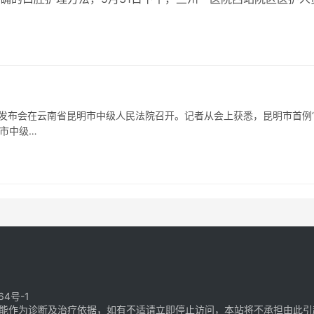
友共同参加了“小小牙医”口腔健康…
日
闻发布会在云南省昆明市中级人民法院召开。记者从会上获悉，昆明市首例
市中级…
64号-1
能作为诊断及治疗依据，如有不适请立即停止访问，本站将不承担由此引