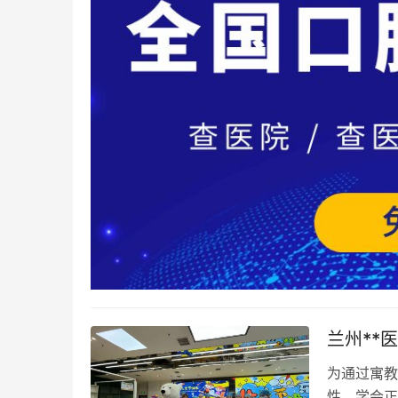
兰州**
为通过寓教
性，学会正