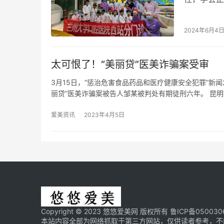
与受邀小朋
2024年6月4
太可恨了！“美丽贷”医美诈骗案受审
3月15日，“惩治危害食品药品和医疗健康安全犯罪”新
丽贷”医美诈骗案被告人邹某被判处有期徒刑六年。 昆明
爱美资讯
2023年4月5日
Copyright © 2023 悠悠爱美网 版权所有
鲁ICP备050030
本站内容全部为网络抓取于第三方网站，仅供读者参考，不