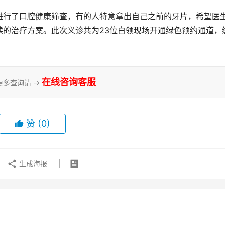
进行了口腔健康筛查，有的人特意拿出自己之前的牙片，希望医
续的治疗方案。此次义诊共为23位白领现场开通绿色预约通道，
在线咨询客服
更多查询请 →
赞
(0)
生成海报