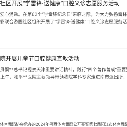
社区开展“学雷锋·送健康”口腔义诊志愿服务活动
爱心涌动。在第62个“学雷锋纪念日”来临之际，为大力弘扬雷
彩联合游园社区组织开展了“学雷锋·送健康”口腔义诊志愿服务活
中，口腔医生们认真负责，仔细…
医院开展儿童节口腔健康宣教活动
贯彻**总书记视察天津重要讲话精神，践行“四个善作善成”重要
日上午，和平**医院主要领导带领我院学科专家走进南市派出所
童心 警营欢乐行”儿童节口…
日
场体育舞蹈协会承办的2024年粤西体育舞蹈公开赛暨第七届阳江市体育舞