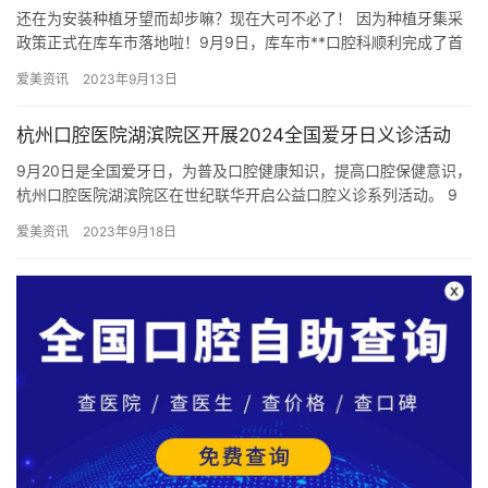
还在为安装种植牙望而却步嘛？现在大可不必了！ 因为种植牙集采
政策正式在库车市落地啦！9月9日，库车市**口腔科顺利完成了首
例种植牙手术，辖区居民第一时间享受到种植牙集采政策带来的红…
爱美资讯
2023年9月13日
杭州口腔医院湖滨院区开展2024全国爱牙日义诊活动
9月20日是全国爱牙日，为普及口腔健康知识，提高口腔保健意识，
杭州口腔医院湖滨院区在世纪联华开启公益口腔义诊系列活动。 9
月8日-9月10日，杭州口腔医院湖滨院区爱牙日公益义诊系列…
爱美资讯
2023年9月18日