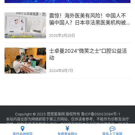
震惊！海外医美有风险！中国人不
骗中国人？日本非法黑医美机构被
曝光
2025年2月25日
士卓曼2024“微笑之士”口腔公益活
动
2024年9月7日
Copyright © 2023 悠悠爱美网 版权所有
鲁ICP备05003064号-1
本站内容全部为网络抓取于第三方网站，仅供读者参考，不能作为诊断及治疗
依据，如有不适请立即停止访问，本站将不承担由此引起的法律责任。如涉及
版权请
联系我们
删除。
查找本地医院
免费查询报价
联系人工客服