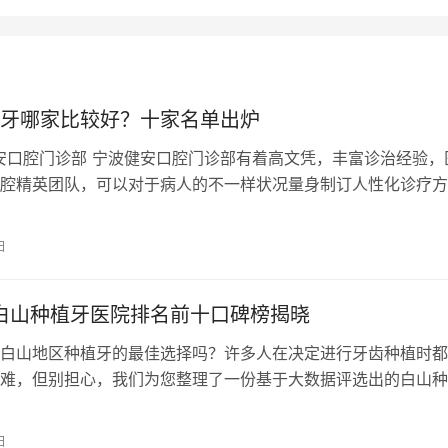
牙哪家比较好？十家名单出炉
安口腔门诊部 宁波健安口腔门诊部有着高文凭，丰富诊治经验，
腔精英团队，可以对于病人的不一样状况量身制订人性化诊疗方
同病人的要求！ 2、宁波一诺口腔诊…
日
年白山种植牙医院排名前十口碑榜揭晓
白山地区种植牙的最佳选择吗？许多人在决定进行牙齿种植时都
难，但别担心，我们为您整理了一份基于大数据评选出的白山种
，帮助您做出明智的决策。 牙齿健康…
日