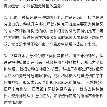
再次缝合，才能够避免种植体显露。
2、出血。种植牙是一种微创手术，种完牙齿后，应当是没
有出血的。种植牙有哪些坏处?种植牙出血主要因为种植牙
的技术不到位所构成的的，因种植牙对牙周安排仍是有一定
的危害的，假设牙医在粘骨膜剥离时危害大或粘膜下剥离广
泛，尤其是术后压榨不良，均易发生粘膜下或皮下出血。
3、下唇麻木。牙槽骨的下面便是神经，叫下牙槽神经，假
设是把种植体到在后面，就会把那个神经损坏，所以为了保
护神经，就把它种在神经的前面。种植牙有哪些坏处?但牙
医在术中剥离时危害颏神经，或种植体植入时直接伤口了下
牙槽神经，那么患者就会出现下唇麻木的情况。下颏神经的
损坏多可恢复，但假设下牙槽神经危害了，就应去掉种植
体，避开神经从头选位植入。如果造作正确的话是不会出现
这类情况的。