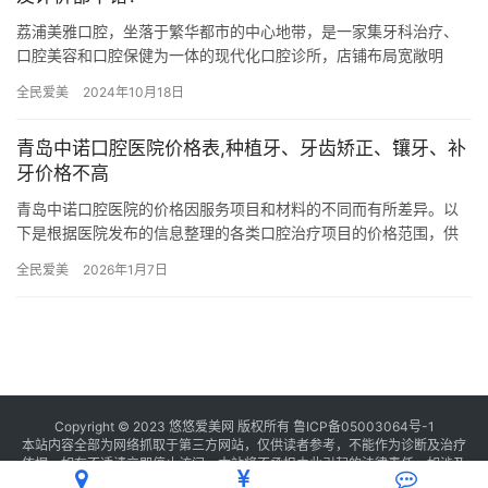
荔浦美雅口腔，坐落于繁华都市的中心地带，是一家集牙科治疗、
口腔美容和口腔保健为一体的现代化口腔诊所，店铺布局宽敞明
亮，设有舒适的候诊区和特色的治疗室，为顾客营造了宾至如归的
全民爱美
2024年10月18日
就诊环境…
青岛中诺口腔医院价格表,种植牙、牙齿矫正、镶牙、补
牙价格不高
青岛中诺口腔医院的价格因服务项目和材料的不同而有所差异。以
下是根据医院发布的信息整理的各类口腔治疗项目的价格范围，供
您参考： 一、种植牙价格 韩国登腾种植牙：3500元起/颗，也有…
全民爱美
2026年1月7日
Copyright © 2023 悠悠爱美网 版权所有
鲁ICP备05003064号-1
本站内容全部为网络抓取于第三方网站，仅供读者参考，不能作为诊断及治疗
依据，如有不适请立即停止访问，本站将不承担由此引起的法律责任。如涉及
版权请
联系我们
删除。