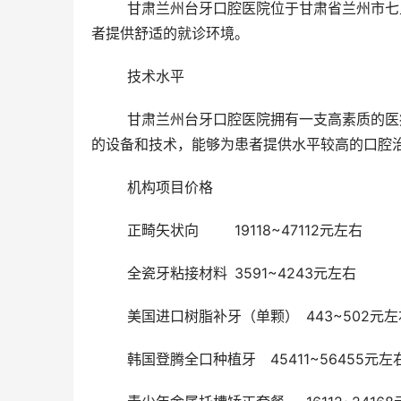
	甘肃兰州台牙口腔医院位于甘肃省兰州市七里河任家庄路5号万辉广场9号楼5层。交通便利，环境优美，为患
者提供舒适的就诊环境。
	技术水平 
	甘肃兰州台牙口腔医院拥有一支高素质的医疗团队，医生们具备丰富的临床经验和正规技能。医院配备了新型
的设备和技术，能够为患者提供水平较高的口腔
	机构项目价格
	正畸矢状向	19118~47112元左右
	全瓷牙粘接材料	3591~4243元左右
	美国进口树脂补牙（单颗）	443~502
	韩国登腾全口种植牙	45411~56455元