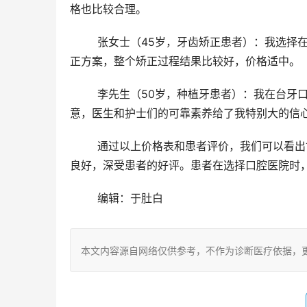
格也比较合理。
	张女士（45岁，牙齿矫正患者）：我选择在台牙口腔医院进行牙齿矫正，医生很耐心地为我制定了个性化的矫
正方案，整个矫正过程结果比较好，价格适中。
	李先生（50岁，种植牙患者）：我在台牙口腔医院进行了牙齿种植手术，手术过程很顺利，术后结果令我满
意，医生和护士们的可靠素养给了我特别大的信
	通过以上价格表和患者评价，我们可以看出甘肃兰州台牙口腔医院的价格相对合理，技术水平较高，服务态度
良好，深受患者的好评。患者在选择口腔医院时
	编辑：于肚白
本文内容源自网络仅供参考，不作为诊断医疗依据，