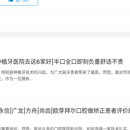
种植牙医院去这6家好|半口全口即刻负重舒适不贵
，特别是种植牙技术的兴起，为广大缺牙患者带来了福音。然而，面对市
天，作为一位拥有…
信|广龙|方舟|尚齿|欧芽拜尔口腔做矫正患者评价
的重要途径。然而，面对众多的口腔医院和诊所，如何选择一家技术扎实