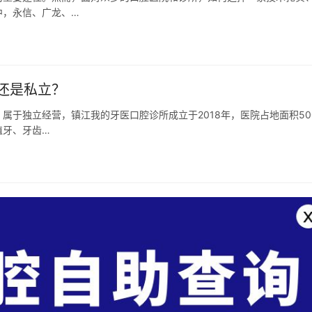
中，永信、广龙、…
还是私立？
属于独立经营，镇江我的牙医口腔诊所成立于2018年，医院占地面积50
植牙、牙齿…