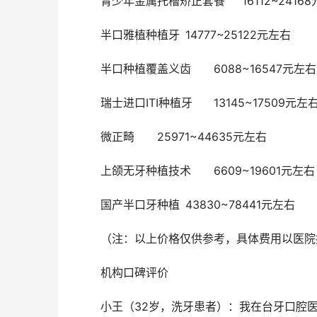
	青少年金属托槽矫正套餐	16112~
	半口雅植种植牙	14777~25122元左右
	半口种植覆盖义齿	6088~16547元左右
	瑞士进口ITI种植牙	13145~17509元左
	微正畸	25971~44635元左右
	上颌无牙种植技术	6609~19601元左右
	国产半口牙种植	43830~78441元左右
	（注：以上价格仅供参考，具体费用以医
	机构口碑评价 
	小王（32岁，洗牙患者）：我在台牙口腔医院洗牙，服务态度比较好，医生技术娴熟，洗后牙齿干净明亮，价