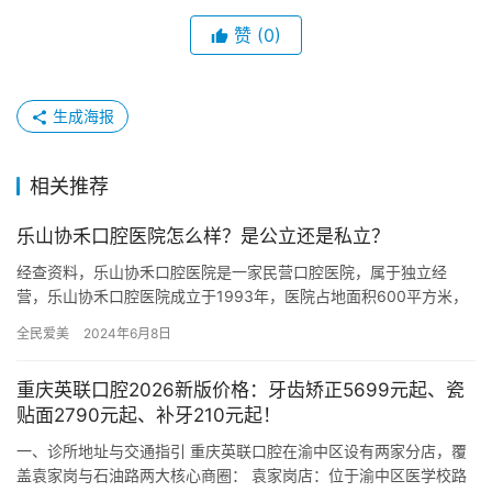
赞
(0)
生成海报
相关推荐
乐山协禾口腔医院怎么样？是公立还是私立？
经查资料，乐山协禾口腔医院是一家民营口腔医院，属于独立经
营，乐山协禾口腔医院成立于1993年，医院占地面积600平方米，
是经过乐山市当地监管部门批准后成立的一家集补牙、镶牙、拔
全民爱美
2024年6月8日
牙、…
重庆英联口腔2026新版价格：牙齿矫正5699元起、瓷
贴面2790元起、补牙210元起！
一、诊所地址与交通指引 重庆英联口腔在渝中区设有两家分店，覆
盖袁家岗与石油路两大核心商圈： 袁家岗店：位于渝中区医学校路