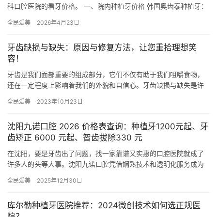
科口腔医院的看牙价格。 一、院内种植牙价格 韩国奥齿泰种植牙：
6000-12000元左右 韩国登腾种植牙：5000-100…
全民爱美
2026年4月23日
牙齿缺损与缺失：原因与修复方法，让您重拾理想笑
容！
牙齿是我们面部重要的组成部分，它们不仅有助于我们咀嚼食物，
还在一定程度上影响着我们的外貌和自信心。牙齿缺损与缺失是许
多人面临的常见问题，这给他们的理想笑容带来了困扰。本文将详
全民爱美
2023年10月23日
细描述…
沈阳九诺口腔 2026 价格表查询：种植牙1200元起、牙
齿矫正 6000 元起、智齿拔除330 元
在沈阳，要是牙齿出了问题，找一家靠谱又实惠的口腔医院就成了
许多人的头等大事。沈阳九诺口腔凭借娴熟技术和透明化服务成为
本地患者优选。以下是沈阳九诺口腔 2026 价格表：种植牙120…
全民爱美
2025年12月30日
库尔勒种植牙医院推荐：2024微创技术如何选正规医
院？