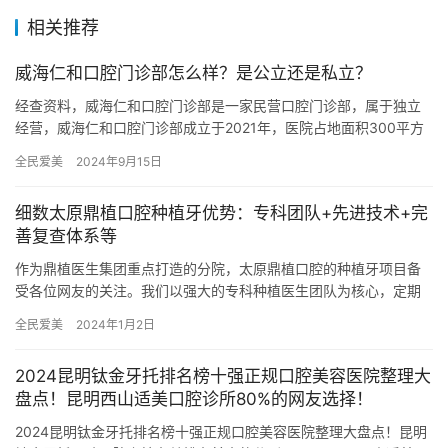
相关推荐
威海仁和口腔门诊部怎么样？是公立还是私立？
经查资料，威海仁和口腔门诊部是一家民营口腔门诊部，属于独立
经营，威海仁和口腔门诊部成立于2021年，医院占地面积300平方
米，是经过威海市当地监管部门批准后成立的一家集活动义齿、种…
全民爱美
2024年9月15日
细数太原鼎植口腔种植牙优势：专科团队+先进技术+完
善复查体系等
作为鼎植医生集团重点打造的分院，太原鼎植口腔的种植牙项目备
受各位网友的关注。我们以强大的专科种植医生团队为核心，定期
邀请上海医生前来坐诊，为患者提供单颗牙到全口种植项目的高品
全民爱美
2024年1月2日
质服务…
2024昆明钛金牙托排名榜十强正规口腔美容医院整理大
盘点！昆明西山适美口腔诊所80%的网友选择！
2024昆明钛金牙托排名榜十强正规口腔美容医院整理大盘点！昆明