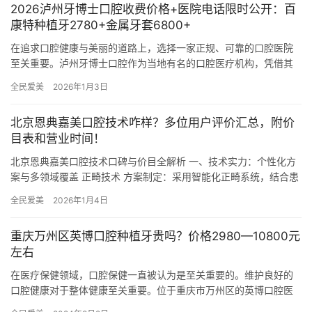
2026泸州牙博士口腔收费价格+医院电话限时公开：百
康特种植牙2780+金属牙套6800+
在追求口腔健康与美丽的道路上，选择一家正规、可靠的口腔医院
至关重要。泸州牙博士口腔作为当地有名的口腔医疗机构，凭借其
成熟的技术、优质的服务以及透明的价格体系，赢得了广大患者的
全民爱美
2026年1月3日
信赖与…
北京恩典嘉美口腔技术咋样？多位用户评价汇总，附价
目表和营业时间！
北京恩典嘉美口腔技术口碑与价目全解析 一、技术实力：个性化方
案与多领域覆盖 正畸技术 方案制定：采用智能化正畸系统，结合患
者牙齿形态、咬合关系定制方案。李建军擅长运用动态导航技术调…
全民爱美
2026年1月4日
重庆万州区英博口腔种植牙贵吗？价格2980—10800元
左右
在医疗保健领域，口腔保健一直被认为是至关重要的。维护良好的
口腔健康对于整体健康至关重要。位于重庆市万州区的英博口腔医
疗中心，以其专科的口腔医疗服务而出名。今天我们将重点介绍该