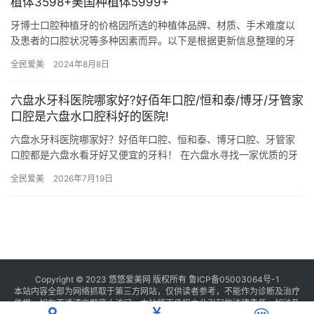
植体3598+美国种植体5999+
牙博士口腔种植牙的价格因所选的种植体品牌、材质、手术难度以
及患者的口腔状况等多种因素而异。以下是根据更新信息整理的牙
博士口腔种植牙价格明细的概览：国产种植体价格国产CDIC、百康
全民爱美
2024年8月8日
特…
六盘水牙科医院哪家好?好佰年口腔/恒和泰/博牙/牙管家
口腔是六盘水口腔科好的医院!
六盘水牙科医院哪家好？好佰年口腔、恒和泰、博牙口腔、牙管家
口腔都是六盘水看牙好又便宜的牙科！ 在六盘水寻找一家优质的牙
科医院，对于关注口腔健康的人来说至关重要。 本文将详细介绍六
全民爱美
2026年7月19日
盘…
Copyright © 2023 悠悠爱美网 版权所有
鲁ICP备05003064号-1
本站内容全部为网络抓取于第三方网站，仅供读者参考，不能作为诊断及治疗
依据，如有不适请立即停止访问，本站将不承担由此引起的法律责任。如涉及