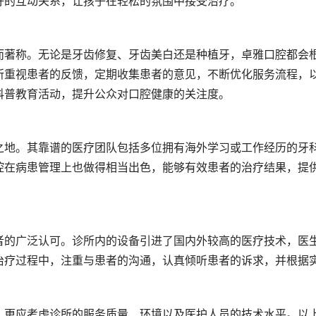
好的互动关系，让孩子在轻松的氛围中接受治疗。
而著称。无论是牙齿修复、牙齿美白还是种植牙，卓雅口腔都会
所重视患者的反馈，定期收集患者的意见，不断优化服务流程，
科普教育活动，提升公众对口腔健康的关注度。
之地。其靠谱的医疗团队包括多位拥有海外学习或工作经历的牙
腔在病患管理上也做得相当出色，能够有效患者的治疗结果，提
者的广泛认可。诊所内的设备引进了国内外较高的医疗技术，医
治疗过程中，注重与患者的沟通，认真倾听患者的诉求，并根据
，更应考虑诊所的服务质量、环境以及医护人员的技术水平。以