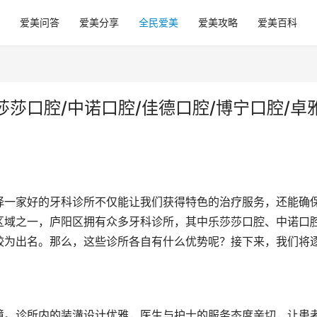
爱美问答
爱美分享
全民爱美
爱美攻略
爱美百科
莎口腔/中诺口腔/佳德口腔/博宁口腔/卓
择一家好的牙科诊所不仅能让我们获得特色的治疗服务，还能确
区域之一，庐阳区拥有众多牙科诊所，其中乐莎莎口腔、中诺口
较为出名。那么，这些诊所各自有什么优势呢？接下来，我们将
境。诊所内的装潢设计优雅，医生与护士的服务态度亲切，让患