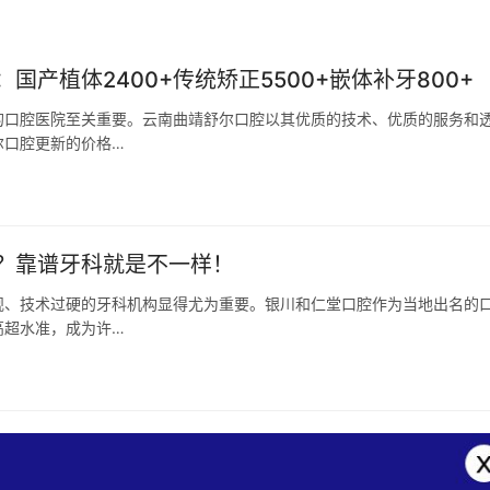
产植体2400+传统矫正5500+嵌体补牙800+
的口腔医院至关重要。云南曲靖舒尔口腔以其优质的技术、优质的服务和
尔口腔更新的价格…
？靠谱牙科就是不一样！
规、技术过硬的牙科机构显得尤为重要。银川和仁堂口腔作为当地出名的
高超水准，成为许…