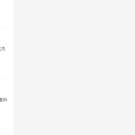
其杰
着科