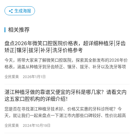
生成海报
相关推荐
盘点2026年微笑口腔医院价格表，超详细种植牙|牙齿
矫正|镶牙|拔牙|补牙|洗牙价格参考
今天，将带大家来了解微笑口腔医院，探索其全新发布的2026年价
格表，涵盖从种植牙到牙齿矫正、镶牙、拔牙、补牙以及洗牙等项
目的具体收费情况。无论您是希望改善口腔健康还是追求更美观的
全民爱美
2026年1月1日
笑…
湛江种植牙做的靠谱又便宜的牙科是哪几家？请看文内
这五家口腔机构的详细介绍！
您是否在寻找湛江种植牙技术好、价格又实惠的牙科诊所呢？今
天，就让我们一起来盘点一下湛江市内那些口碑较好、性价比超高
的牙科诊所，为您的口腔健康保驾护航！ 一、湛江致美口腔 湛江致
全民爱美
2024年10月19日
美口…