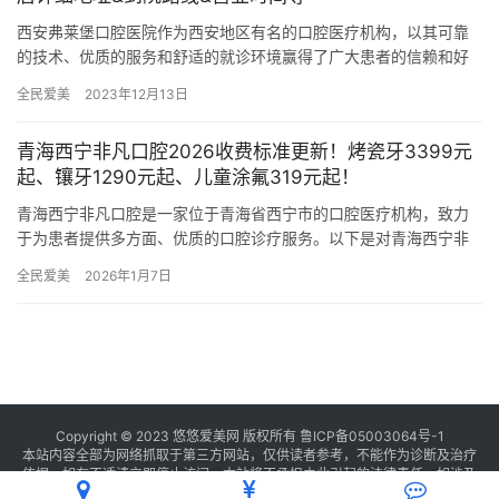
西安弗莱堡口腔医院作为西安地区有名的口腔医疗机构，以其可靠
的技术、优质的服务和舒适的就诊环境赢得了广大患者的信赖和好
评。本文将详细介绍西安弗莱堡口腔医院的地址、门店详细信息、
全民爱美
2023年12月13日
到院路…
青海西宁非凡口腔2026收费标准更新！烤瓷牙3399元
起、镶牙1290元起、儿童涂氟319元起！
青海西宁非凡口腔是一家位于青海省西宁市的口腔医疗机构，致力
于为患者提供多方面、优质的口腔诊疗服务。以下是对青海西宁非
凡口腔的详细介绍，包括医院项目价格、地址及医生擅长项目。
全民爱美
2026年1月7日
一、医…
Copyright © 2023 悠悠爱美网 版权所有
鲁ICP备05003064号-1
本站内容全部为网络抓取于第三方网站，仅供读者参考，不能作为诊断及治疗
依据，如有不适请立即停止访问，本站将不承担由此引起的法律责任。如涉及
版权请
联系我们
删除。