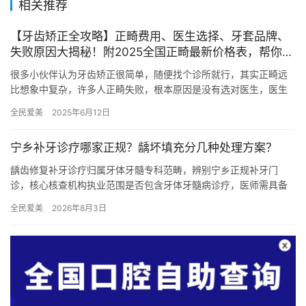
相关推荐
【牙齿矫正全攻略】正畸费用、医生选择、牙套品牌、
失败原因大揭秘！附2025全国正畸最新价格表，帮你避
开误区，选择靠谱医院和医生！
很多小伙伴认为牙齿矫正很简单，随便找个诊所就行，其实正畸远
比想象中复杂，许多人正畸失败，根本原因是没有选对医生，医生
的手法和经验直接决定了正畸的成功率，选择一个经验丰富、技术
全民爱美
2025年6月12日
高的医…
宁乡补牙诊疗哪家正规？龋坏填充分几种处理方案？
龋齿修复补牙诊疗归属牙体牙髓专科范畴，辨别宁乡正规补牙门
诊，核心核查机构执业范围是否包含牙体牙髓病诊疗，医师需具备
口腔全科或牙体专科执业资质，诊疗操作遵循标准化去腐护髓流
全民爱美
2026年8月3日
程。合规门…