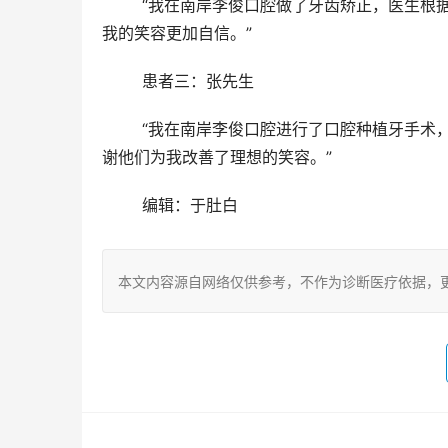
	“我在南岸李俊口腔做了牙齿矫正，医生根据我的牙齿情况为我制定了详细的矫正方案，整个过程结果显著，让
我的笑容更加自信。”
	患者三：张先生
	“我在南岸李俊口腔进行了口腔种植牙手术，手术过程非常顺利，医护团队可靠细致，术后改善结果非常好，感
谢他们为我改善了理想的笑容。”
	编辑：于肚白
本文内容源自网络仅供参考，不作为诊断医疗依据，