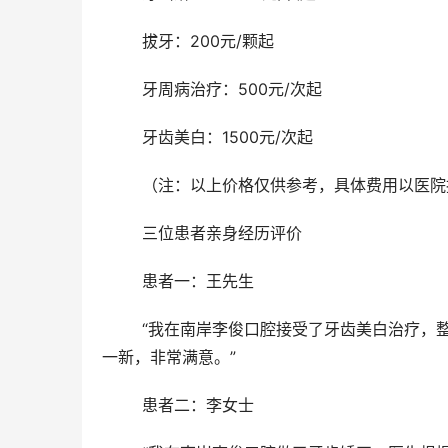
	拔牙：200元/颗起
	牙周病治疗：500元/次起
	牙齿美白：1500元/次起
	（注：以上价格仅供参考，具体费用以医
	三位患者亲身经历评价 
	患者一：王先生
	“我在南岸李俊口腔接受了牙齿美白治疗，整个过程非常顺利，医护人员态度亲和，技术扎实，让我的牙齿焕然
一新，非常满意。”
	患者二：李女士