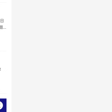
日
题
致