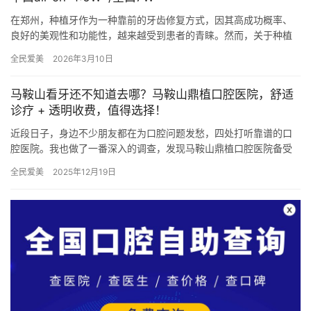
在郑州，种植牙作为一种靠前的牙齿修复方式，因其高成功概率、
良好的美观性和功能性，越来越受到患者的青睐。然而，关于种植
牙的费用问题，一直是患者关注的焦点。本文将围绕“郑州种植牙费
全民爱美
2026年3月10日
用一…
马鞍山看牙还不知道去哪？马鞍山鼎植口腔医院，舒适
诊疗 + 透明收费，值得选择！
近段日子，身边不少朋友都在为口腔问题发愁，四处打听靠谱的口
腔医院。我也做了一番深入的调查，发现马鞍山鼎植口腔医院备受
关注。那么，这家医院究竟怎么样呢？接下来，就让我带大家一探
全民爱美
2025年12月19日
究竟。…