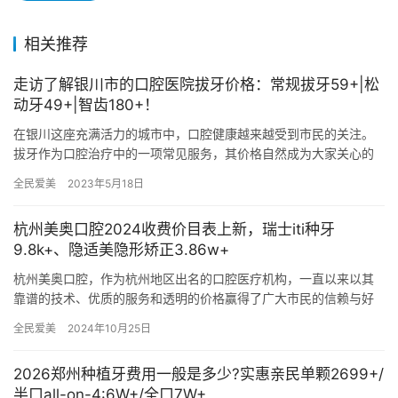
相关推荐
走访了解银川市的口腔医院拔牙价格：常规拔牙59+|松
动牙49+|智齿180+！
在银川这座充满活力的城市中，口腔健康越来越受到市民的关注。
拔牙作为口腔治疗中的一项常见服务，其价格自然成为大家关心的
焦点。为了帮助大家更好地了解银川市的口腔医院的拔牙价格，我
全民爱美
2023年5月18日
走访了…
杭州美奥口腔2024收费价目表上新，瑞士iti种牙
9.8k+、隐适美隐形矫正3.86w+
杭州美奥口腔，作为杭州地区出名的口腔医疗机构，一直以来以其
靠谱的技术、优质的服务和透明的价格赢得了广大市民的信赖与好
评。随着2024年的到来，杭州美奥口腔再次更新了其收费价目表，
全民爱美
2024年10月25日
涵…
2026郑州种植牙费用一般是多少?实惠亲民单颗2699+/
半口all-on-4:6W+/全口7W+