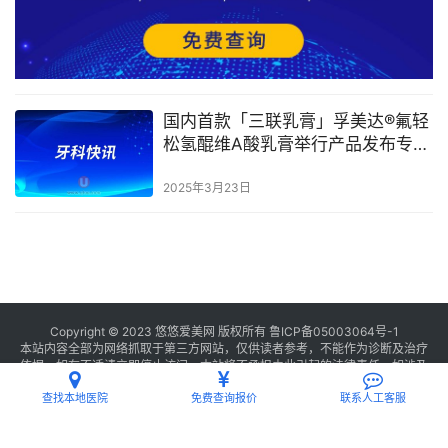
国内首款「三联乳膏」孚美达®氟轻
松氢醌维A酸乳膏举行产品发布专题
会
2025年3月23日
Copyright © 2023 悠悠爱美网 版权所有
鲁ICP备05003064号-1
本站内容全部为网络抓取于第三方网站，仅供读者参考，不能作为诊断及治疗
依据，如有不适请立即停止访问，本站将不承担由此引起的法律责任。如涉及
版权请
联系我们
删除。
查找本地医院
免费查询报价
联系人工客服