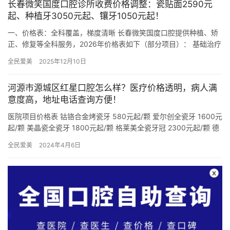
长春微笑国度口腔诊所收费价格调整：瓷贴面2590元
起、种植牙3050元起、镶牙1050元起！
一、价格表：全科覆盖，梯度清晰 长春微笑国度口腔提供种植、矫
正、修复等全科服务，2026年价格表如下（部分项目）： 基础治疗
儿童乳牙拔除：23元起 儿童窝沟封闭（4颗）：80元起…
全民爱美
2025年12月10日
河源市源城区红星口腔怎么样？医疗价格透明，病人满
意度高，地址电话查询方便！
医院项目价格表 钴铬合金烤瓷牙 580元起/颗 爱尔创全瓷牙 1600元
起/颗 美晶瓷全瓷牙 1800元起/颗 格莱美全瓷牙冠 2300元起/颗 德
国威兰德全瓷牙 2800元起/颗…
全民爱美
2024年4月6日