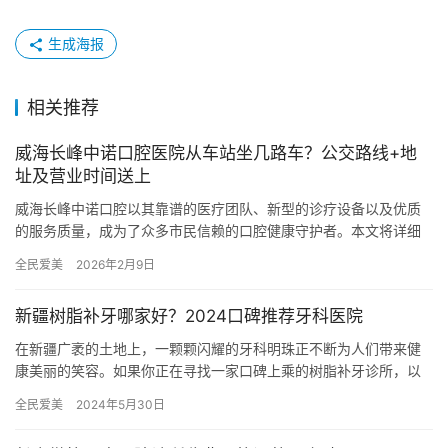
生成海报
相关推荐
威海长峰中诺口腔医院从车站坐几路车？公交路线+地
址及营业时间送上
威海长峰中诺口腔以其靠谱的医疗团队、新型的诊疗设备以及优质
的服务质量，成为了众多市民信赖的口腔健康守护者。本文将详细
介绍从威海主要车站前往威海长峰中诺口腔医院的公交路线、医院
全民爱美
2026年2月9日
地址及…
新疆树脂补牙哪家好？2024口碑推荐牙科医院
在新疆广袤的土地上，一颗颗闪耀的牙科明珠正不断为人们带来健
康美丽的笑容。如果你正在寻找一家口碑上乘的树脂补牙诊所，以
下这十家备受认可的医院将为你提供优质的服务。 新疆乌鲁木齐新
全民爱美
2024年5月30日
疆凯…