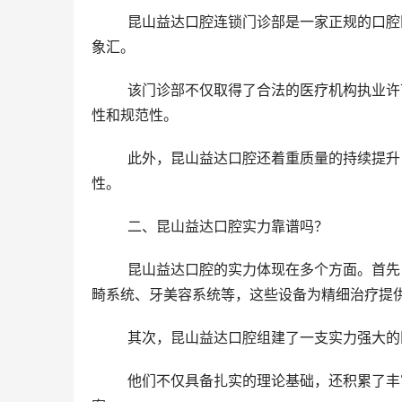
	昆山益达口腔连锁门诊部是一家正规的口腔医疗机构，拥有两家门店，分别位于昆山市柏庐北路和前进西路万
象汇。
	该门诊部不仅取得了合法的医疗机构执业许可证，还严格遵守我国卫生部门的各项规定，确保医疗服务的合法
性和规范性。
	此外，昆山益达口腔还着重质量的持续提升，定期接受卫生部门的检查和评估，确保医疗服务的放心性和有效
性。
	二、昆山益达口腔实力靠谱吗？
	昆山益达口腔的实力体现在多个方面。首先，门诊部引进了德国超水平的口腔医疗设备，如牙齿种植系统、正
畸系统、牙美容系统等，这些设备为精细治疗提
	其次，昆山益达口腔组建了一支实力强大
	他们不仅具备扎实的理论基础，还积累了丰富的实践经验，能够针对不同患者的口腔问题制定个性化的治疗方