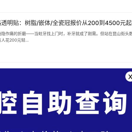
透明贴：树脂/嵌体/全瓷冠报价从200到4500元
隐隐作痛的折磨——当蛀牙找上门时，补牙就成了刚需。但站在昆山街头
人花200元轻…