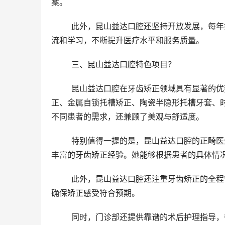
案。
	此外，昆山益达口腔还坚持开放发展，每年招募口腔医学人才全职来院工作，并鼓励医护人员参加行业学术交
流和学习，不断提升医疗水平和服务质量。
	三、昆山益达口腔特色项目？
	昆山益达口腔在牙齿矫正领域具有显著的优势和特色。门诊部提供了多种牙齿矫正方案，包括传统金属托槽矫
正、金属自锁托槽矫正、陶瓷半隐形托槽牙套、
不同患者的需求，还兼顾了美观与舒适度。
	特别值得一提的是，昆山益达口腔的正畸医生浦海亚医生技术扎实，不仅拥有扎实的正畸理论基础，还积累了
丰富的牙齿矫正经验。她能够根据患者的具体情
	此外，昆山益达口腔还注重牙齿矫正的全程管理和服务。在矫正过程中，医生会定期为患者进行检查和调整，
确保矫正感受符合预期。
	同时，门诊部还提供靠谱的术后护理指导，帮助患者快速改善并减少并发症的发生。这些贴心的服务措施让患