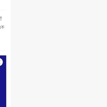
起！
数不