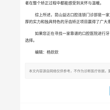
者在整个矫正过程中都能感受到关怀与温暖。
	综上所述，昆山益达口腔连锁门诊部是一家正规、实力强且特色鲜明的口腔医疗机构。它凭借优越的资质、雄
厚的实力和独具特色的牙齿矫正项目赢得了广大
	如果您正在寻找一家靠谱的口腔医院进行牙齿矫正或其他口腔治疗项目，昆山益达口腔无疑是一个值得考虑的
选择。
	编辑：杨欻欻
本文内容源自网络仅供参考，不作为诊断医疗依据，