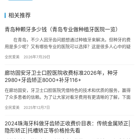
相关推荐
青岛种颗牙多少钱（青岛专业做种植牙医院一览）
在青岛，不少人因牙齿问题想通过种植牙来解决。但种牙的费
用是多少呢？又有哪些专业的医院可以选择？这是很多人心中的疑
问。接下来，我们将为大家梳理青岛种牙的大概价格以及专业做种
全民爱美
2026年7月29日
植牙的…
廊坊固安牙卫士口腔医院收费标准2026年，种牙
2980+牙齿矫正8000+补牙116+
在廊坊固安，牙卫士口腔医院凭借特色的技术和优质的服务，赢得
了众多患者的信赖。为了让大家对看牙费用有更清晰的了解，下面
为大家详细介绍该院2026年的收费标准，包含种牙、牙齿矫正、补
全民爱美
2025年12月7日
牙…
2024珠海牙科做牙齿矫正收费价目表：传统金属矫正|
隐形矫正|托槽矫正等价格抢先看