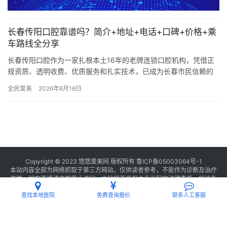
长春传阳口腔靠谱吗？简介+地址+电话+口碑+价格+乘
车路线全分享
长春传阳口腔作为一家扎根本土16年的老牌连锁口腔机构，凭借正
规资质、透明收费、优质服务和扎实技术，已成为长春市民信赖的
口腔诊疗选择。 以下从医院概况、地址交通、口碑评价、收费标准
全民爱美
2026年6月16日
等…
Copyright © 2023 悠悠爱美网 版权所有
鲁ICP备05003064号-1
本站内容全部为网络抓取于第三方网站，仅供读者参考，不能作为诊断及治疗
依据，如有不适请立即停止访问，本站将不承担由此引起的法律责任。如涉及
版权请
联系我们
删除。
查找本地医院
免费查询报价
联系人工客服