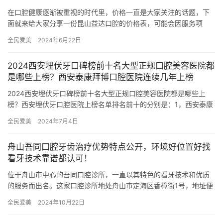
在口腔健康逐渐被重视的时代里，价格一直是大家关注的话题，下
面就来给大家分享一份昆山益达口腔的价格表，可能会因服务项
目、所用材料以及个人牙齿情况的不同而有所差异，以下是根据公
全民爱美
2024年6月22日
开发布的…
2024西安埋伏牙口碑榜前十名大型正规口腔美容医院都
是哪些上榜？西安泰康拜博口腔医院连续几年上榜
2024西安埋伏牙口碑榜前十名大型正规口腔美容医院都是哪些上
榜？西安埋伏牙口腔医院上榜名单排名前十的分别是：1，西安泰康
拜博口腔医院2，西安雁塔惟真口腔门诊部3，西安高新时刻欢笑
全民爱美
2024年7月4日
口…
舟山吾同口腔牙齿治疗优势特点公开，环境好位置好找
看牙技术靠谱都认可！
位于舟山市中心的吾同口腔诊所，一直以其特色的看牙技术和优质
的服务而出名。这家口腔诊所地处舟山市定海区香樟街1号，地址便
利，交通便捷，吸引了众多患者前来就诊，舟山吾同口腔诊所拥有
全民爱美
2024年10月22日
一支…