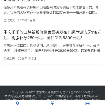
很多牙科患者在选择梅州口腔医院时常常纠结于技术是否可靠。今
天，我将向大家推荐一家备受好评的口腔医院——梅州康寿口腔。
他们以其出色的技术、丰富的经验以及靠谱的服务赢得了众多患者
全民爱美
2023年4月9日
的信赖…
重庆乐乐欣口腔新版价格表震撼发布！超声波洁牙118元
起、树脂补牙280元起、全口义齿6800元起！
重庆乐乐欣口腔：价格透明、地址便利、医生推荐全解析 一、价格
透明： 种植牙项目： 国产创英种植牙3980元起/颗，韩国登腾种植
牙3980元起/颗，韩国奥齿泰种植牙4980元起/颗，…
全民爱美
2026年1月6日
Copyright © 2023 悠悠爱美网 版权所有
鲁ICP备05003064号-1
本站内容全部为网络抓取于第三方网站，仅供读者参考，不能作为诊断及治疗
依据，如有不适请立即停止访问，本站将不承担由此引起的法律责任。如涉及
版权请
联系我们
删除。