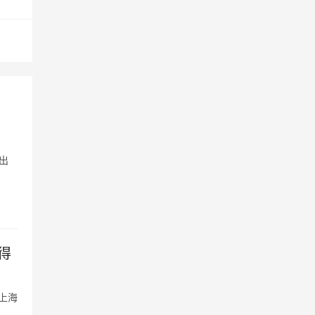
出
得
上海