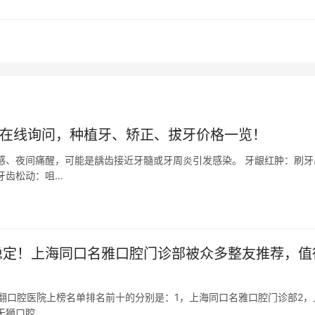
题在线询问，种植牙、矫正、拔牙价格一览！
感、夜间痛醒，可能是龋齿接近牙髓或牙周炎引发感染。 牙龈红肿：刷牙
牙齿松动：咀…
行稳定！上海同口名雅口腔门诊部被众多整友推荐，值
外翻口腔医院上榜名单排名前十的分别是：1，上海同口名雅口腔门诊部2，
天狮口腔…