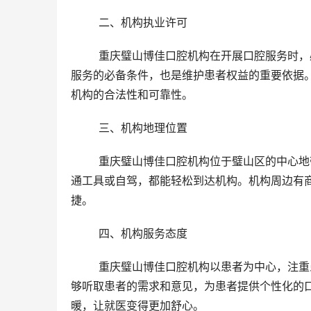
	二、机构执业许可 
	重庆璧山博佳口腔机构在开展口腔服务时，必须具备相应的执业许可证。执业许可证是口腔机构合法开展医疗
服务的必备条件，也是维护患者权益的重要依据
机构的合法性和可靠性。
	三、机构地理位置 
	重庆璧山博佳口腔机构位于璧山区的中心地带，交通便利，周边环境优美。患者前往就诊时，可以选择公共交
通工具或自驾，都能轻松到达机构。机构周边有
捷。
	四、机构服务态度 
	重庆璧山博佳口腔机构以患者为中心，注重患者的就诊体验和感受。机构的医护人员态度友善、耐心细致，能
够听取患者的需求和意见，为患者提供个性化的
暖，让就医变得更加舒心。