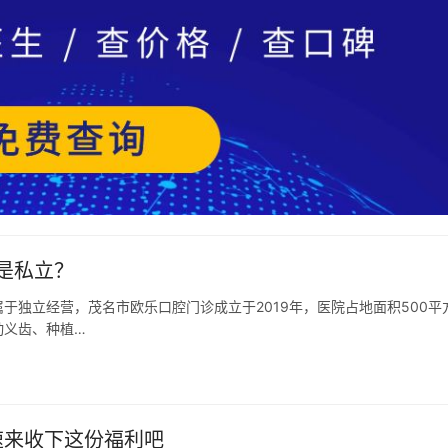
是私立？
于独立经营，茂名市欧乐口腔门诊成立于2019年，医院占地面积500平
动义齿、种植…
速来收下这份福利吧