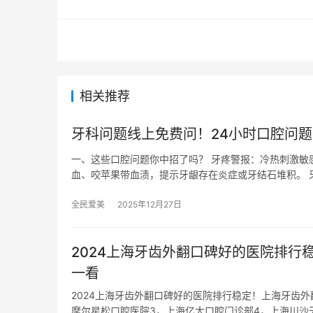
相关推荐
牙科问题线上免费问！24小时口腔问
一、这些口腔问题你中招了吗？ 牙疼警报：冷热刺激敏
血、咬苹果带血渍，提示牙龈存在炎症或牙结石堆积。 
全民爱美
2025年12月27日
2024上海牙齿外翻口碑好的医院排
一看
2024上海牙齿外翻口碑好的医院排行稳定！上海牙齿
摩尔星松口腔医院3，上海亿大口腔门诊部4，上海川沙