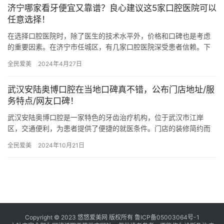
济宁哪家看牙便宜又靠谱？良心建议这5家口腔医院可以
任意选择！
在选择口腔医院时，除了医生的技术水平外，价格和口碑也是考虑
的重要因素。在济宁市任城区，有几家口腔医院深受患者信赖。下
面将分别介绍这5家口腔医院的优势，以便您能够根据个人需求做出
全民爱美
2024年4月27日
明智…
武汉安陆奥博口腔在当地口碑真不错，公布门店地址/服
务特点/网友口碑！
武汉安陆奥博口腔是一家特色的牙齿治疗机构，位于武汉市江岸
区，交通便利，为患者提供了便捷的就医条件。门店的装修简约而
现代化，营造出舒适而温馨的就诊环境，让患者感到宾至如归。作
全民爱美
2024年10月21日
为该地区…
Copyright © 2023 悠悠爱美网 版权所有
鲁ICP备05003064号-1