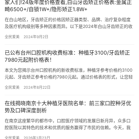
家人们!24版年度价格查看,白山牙齿矫正价格表:金属正
畸6500+/自锁1W+/隐形矫正1.8W+
在白山地区，牙齿矫正的价格因矫正器类型、品牌、治疗复杂程度
及医疗机构级别等多种因素而异。以下是2024年白山牙齿矫正的收
费标准及价格表，涵盖不同正畸方式及品牌的价目信息。 一、20…
全民爱美
2024年9月2日
已公布台州口腔机构收费标准：种植牙3100/牙齿矫正
7980元起附价格表！
本文为您揭示台州口腔机构的新收费标准，种植牙参考价格约3100
元起、牙齿矫正参考价格约7980元起。通过价格表的形式，让您轻
松了解各个项目的明细和参考价格。同时，我们还为您详细介绍…
全民爱美
2024年8月22日
在线揭晓南京十大种植牙医院名单：前三家口腔种牙优
势及口碑深度剖析
在南京这座繁华的都市中，口腔医疗领域的发展日新月异，众多口
腔医院以其特色的技术和优质的服务赢得了市民的信赖。今天，我
们将重点揭秘南京十大种植牙医院中的前三位——南京牙博士口
全民爱美
2026年1月23日