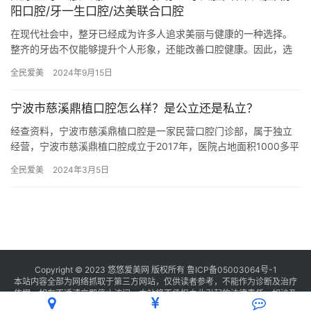
阳口腔/牙一生口腔/达美联合口腔
在现代社会中，整牙已经成为许多人追求美丽与健康的一种选择。
整齐的牙齿不仅能够提升个人形象，还能改善口腔健康。因此，选
择一家正规的口腔医院进行整牙显得尤为重要。本文将为您推荐几
全民爱美
2024年9月15日
家太原…
宁波市慈溪鼎植口腔怎么样？是公立还是私立？
经查资料，宁波市慈溪鼎植口腔是一家民营口腔门诊部，属于独立
经营，宁波市慈溪鼎植口腔成立于2017年，医院占地面积1000多平
方米平方米，是经过宁波市当地监管部门批准后成立的一家集镶…
全民爱美
2024年3月5日
Copyright © 2023 悠悠爱美网 版权所有
鲁ICP备05003064号-1
本站内容全部为网络抓取于第三方网站，仅供读者参考，不能作为诊断及治疗
依据，如有不适请立即停止访问，本站将不承担由此引起的法律责任。如涉及
版权请
联系我们
删除。