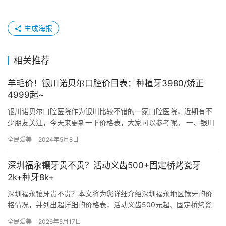
生成海报
相关推荐
羊毛价！银川诺贝尔口腔价目表：种植牙3980/矫正
4999起~
银川诺贝尔口腔医院作为银川比较不错的一家口腔医院，近期有不
少朋友关注，今天来更新一下价格表，大家可以参考呢。 一、银川
诺贝尔口腔价目表 登腾种植牙：4800元起/颗 奥齿泰种植牙：…
全民爱美
2024年5月8日
深圳福永镶牙贵不贵？活动义齿500+固定桥烤瓷牙
2k+种牙8k+
深圳福永镶牙贵不贵？本文将为您详细介绍深圳福永地区镶牙的价
格情况，并列出超详细的价格表，活动义齿500元起、固定桥烤瓷
牙2000元起、种牙8000元起，帮助您更好地了解这一市场。 …
全民爱美
2026年5月17日