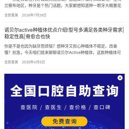
兰察布地区，种牙是个热门话题，大家都想知道种一颗牙大概要花
多少钱，哪里做种植牙比较靠谱。下面就为你揭开这些疑问的答
全民爱美
2026年7月29日
案。乌兰…
诺贝尔active种植体优点介绍!型号多满足各类种牙需求|
稳定性高|骨愈合也快
你是不是也因为缺牙而烦恼？想种牙又担心种植体不稳定、改善
慢？别急，今天咱们就来聊聊诺贝尔Active种植体，这款种植体可
是种植牙领域的“实力派”，优点多多，型号还多，能满足各类种牙…
全民爱美
2026年4月5日