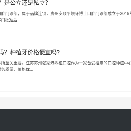
？是公立还是私立？
腔门诊部，属于品牌连锁，贵州安顺平坝牙博士口腔门诊部成立于2019
部门批准后…
吗？种植牙价格便宜吗?
诊所至关重要。江苏苏州张家港鼎植口腔作为一家备受推崇的口腔种植中
服务质量、价格优…