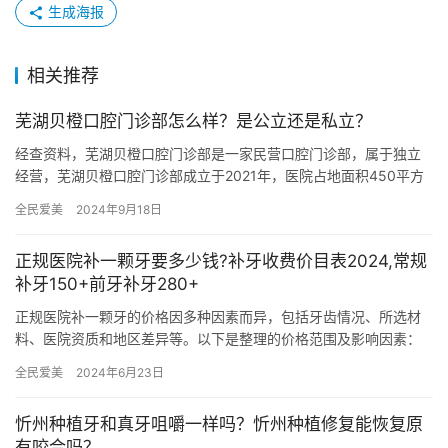
生成海报
相关推荐
芜湖贝橙口腔门诊部怎么样？是公立还是私立？
经查资料，芜湖贝橙口腔门诊部是一家民营口腔门诊部，属于独立
经营，芜湖贝橙口腔门诊部成立于2021年，医院占地面积450平方
米，是经过芜湖当地监管部门批准后成立的一家集种植牙、牙齿矫…
全民爱美
2024年9月18日
正规医院补一颗牙要多少钱?补牙收费价目表2024,常规
补牙150+前牙补牙280+
正规医院补一颗牙的价格因多种因素而异，包括牙齿情况、所选材
料、医院资质和地区差异等。以下是整理的价格范围及影响因素：
价格范围 基础补牙项目：一般在100元到800元不等。对于轻微…
全民爱美
2024年6月23日
忻州种植牙和真牙咀嚼一样吗？忻州种植修复能恢复原
有咬合吗？