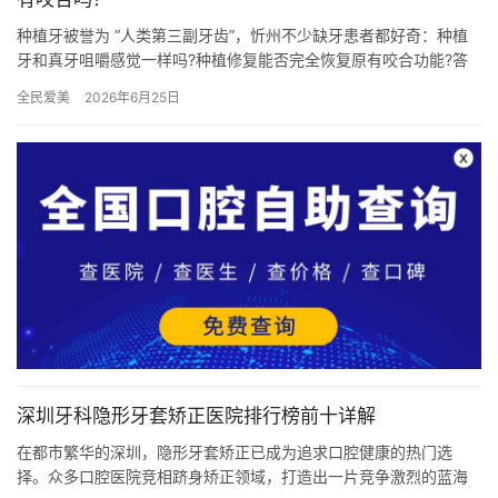
种植牙被誉为 “人类第三副牙齿”，忻州不少缺牙患者都好奇：种植
牙和真牙咀嚼感觉一样吗?种植修复能否完全恢复原有咬合功能?答
案是：种植牙咀嚼效率接近真牙，能达到真牙的 80%-95%…
全民爱美
2026年6月25日
深圳牙科隐形牙套矫正医院排行榜前十详解
在都市繁华的深圳，隐形牙套矫正已成为追求口腔健康的热门选
择。众多口腔医院竞相跻身矫正领域，打造出一片竞争激烈的蓝海