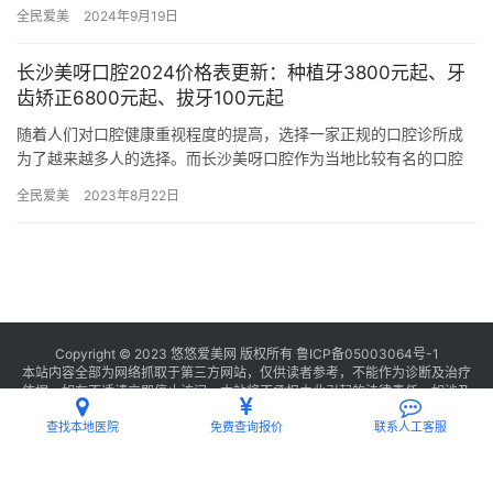
市场。本文将深入探究深圳牙科隐形牙套矫正医院排行榜前十，为
全民爱美
2024年9月19日
读者提供…
长沙美呀口腔2024价格表更新：种植牙3800元起、牙
齿矫正6800元起、拔牙100元起
随着人们对口腔健康重视程度的提高，选择一家正规的口腔诊所成
为了越来越多人的选择。而长沙美呀口腔作为当地比较有名的口腔
医疗机构，凭借其优质的服务和娴熟的技术，吸引了众多患者的关
全民爱美
2023年8月22日
注。本…
Copyright © 2023 悠悠爱美网 版权所有
鲁ICP备05003064号-1
本站内容全部为网络抓取于第三方网站，仅供读者参考，不能作为诊断及治疗
依据，如有不适请立即停止访问，本站将不承担由此引起的法律责任。如涉及
版权请
联系我们
删除。
查找本地医院
免费查询报价
联系人工客服