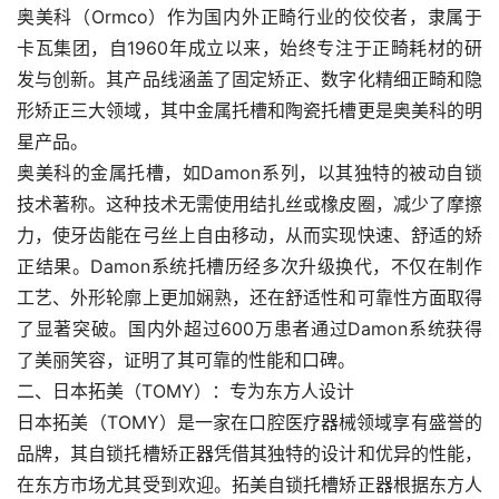
奥美科（Ormco）作为国内外正畸行业的佼佼者，隶属于
卡瓦集团，自1960年成立以来，始终专注于正畸耗材的研
发与创新。其产品线涵盖了固定矫正、数字化精细正畸和隐
形矫正三大领域，其中金属托槽和陶瓷托槽更是奥美科的明
星产品。
奥美科的金属托槽，如Damon系列，以其独特的被动自锁
技术著称。这种技术无需使用结扎丝或橡皮圈，减少了摩擦
力，使牙齿能在弓丝上自由移动，从而实现快速、舒适的矫
正结果。Damon系统托槽历经多次升级换代，不仅在制作
工艺、外形轮廓上更加娴熟，还在舒适性和可靠性方面取得
了显著突破。国内外超过600万患者通过Damon系统获得
了美丽笑容，证明了其可靠的性能和口碑。
二、日本拓美（TOMY）：专为东方人设计
日本拓美（TOMY）是一家在口腔医疗器械领域享有盛誉的
品牌，其自锁托槽矫正器凭借其独特的设计和优异的性能，
在东方市场尤其受到欢迎。拓美自锁托槽矫正器根据东方人