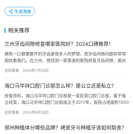
生成海报
相关推荐
兰州牙齿间隙修复哪家医院好？2024口碑推荐！
拥有一口健康整齐的牙齿是很多人的梦想，而牙齿间隙问题却常常
困扰着我们。在兰州，想找到一家靠谱的医院修复牙齿间隙，面对
众多的选择，该如何抉择呢？别担心，本文将为您推荐几家口碑良
全民爱美
2024年7月28日
好的口…
海口马华祥口腔门诊部怎么样？是公立还是私立？
经查资料，海口马华祥口腔门诊部是一家民营口腔门诊部，属于独
立经营，海口马华祥口腔门诊部成立于2017年，医院占地面积1000
平方米，是经过海口市当地监管部门批准后成立的一家集口腔种…
全民爱美
2024年9月28日
郑州种植体分哪些品牌？烤瓷牙与种植牙该如何取舍？