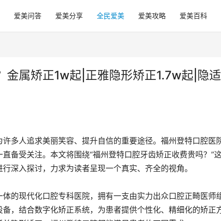
爱美问答
爱美分享
全民爱美
爱美攻略
爱美百科
属矫正1w起|正雅隐形矫正1.7w起|隐
为许多人追求美丽笑容、提升自信的重要途径。福州登特口腔医
直备受关注。本文将围绕“福州登特口腔牙齿矫正收费贵吗？”
进行深入探讨，力求为读者呈现一个真实、齐全的视角。
一体的现代化口腔专科医院，拥有一支由实力出众口腔正畸医师
设备，结合数字化矫正系统，为患者提供个性化、精细化的矫正