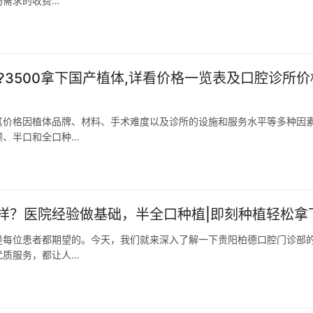
场需求的收费…
?3500拿下国产植体,详看价格一览表及口腔诊所价
其价格因植体品牌、材料、手术难度以及诊所的设施和服务水平等多种因
颗、半口和全口种…
样？医院经验做基础，半全口种植|即刻种植轻松拿
是每位患者都期望的。今天，我们就来深入了解一下贵阳柏德口腔门诊部
优质服务，都让人…