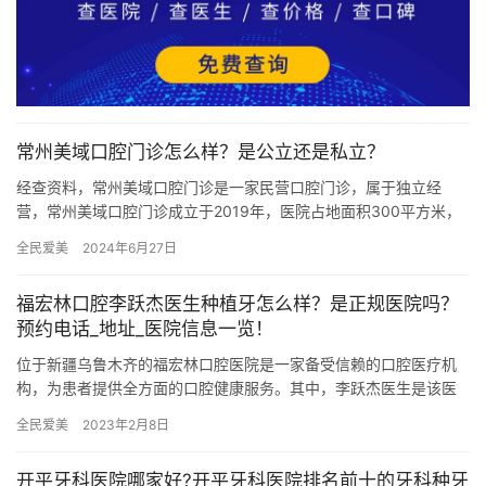
常州美域口腔门诊怎么样？是公立还是私立？
经查资料，常州美域口腔门诊是一家民营口腔门诊，属于独立经
营，常州美域口腔门诊成立于2019年，医院占地面积300平方米，
是经过常州市当地监管部门批准后成立的一家集活动义齿、种植
全民爱美
2024年6月27日
牙、…
福宏林口腔李跃杰医生种植牙怎么样？是正规医院吗？
预约电话_地址_医院信息一览！
位于新疆乌鲁木齐的福宏林口腔医院是一家备受信赖的口腔医疗机
构，为患者提供全方面的口腔健康服务。其中，李跃杰医生是该医
院的资历深厚医师之一，擅长种植牙等口腔治疗项目，备受患者信
全民爱美
2023年2月8日
赖和好…
开平牙科医院哪家好?开平牙科医院排名前十的牙科种牙