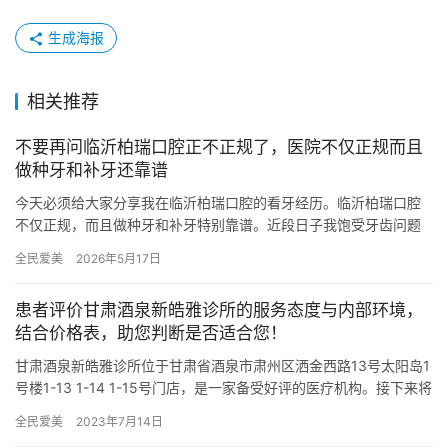
生成海报
相关推荐
不要再问临沂柏瑞口腔正不正规了，医院不仅正规而且
做种牙和补牙还靠谱
今天必须给大家分享我在临沂柏瑞口腔的看牙经历。临沂柏瑞口腔
不仅正规，而且做种牙和补牙特别靠谱。近段日子我饱受牙齿问题
困扰，去了这家医院后，体验感超棒，下面就来详细说说。 临沂柏
全民爱美
2026年5月17日
瑞口…
患者评价甘肃酒泉新皓雅诊所的服务态度与内部环境，
结合价格表，助您判断是否适合您！
甘肃酒泉新皓雅诊所位于甘肃省酒泉市肃州区洒金西路13号太阳岛1
号楼1-13 1-14 1-15号门店，是一家备受好评的医疗机构。接下来将
详细展示该机构内开展的各项项目的真实价格~ …
全民爱美
2023年7月14日