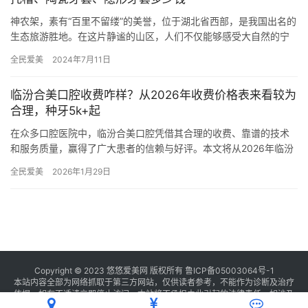
神农架，素有“百里不留缕”的美誉，位于湖北省西部，是我国出名的
生态旅游胜地。在这片静谧的山区，人们不仅能够感受大自然的宁
静，还能享受到良好的医疗服务。牙齿矫正作为美学牙科领域的重
全民爱美
2024年7月11日
要…
临汾合美口腔收费咋样？从2026年收费价格表来看较为
合理，种牙5k+起
在众多口腔医院中，临汾合美口腔凭借其合理的收费、靠谱的技术
和服务质量，赢得了广大患者的信赖与好评。本文将从2026年临汾
合美口腔的收费价格表出发，详细剖析其在种植牙、牙齿矫正、牙
全民爱美
2026年1月29日
齿…
Copyright © 2023 悠悠爱美网 版权所有
鲁ICP备05003064号-1
本站内容全部为网络抓取于第三方网站，仅供读者参考，不能作为诊断及治疗
依据，如有不适请立即停止访问，本站将不承担由此引起的法律责任。如涉及
版权请
联系我们
删除。