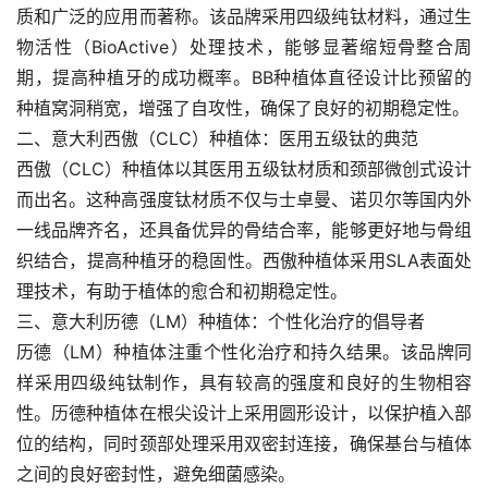
质和广泛的应用而著称。该品牌采用四级纯钛材料，通过生
物活性（BioActive）处理技术，能够显著缩短骨整合周
期，提高种植牙的成功概率。BB种植体直径设计比预留的
种植窝洞稍宽，增强了自攻性，确保了良好的初期稳定性。
二、意大利西傲（CLC）种植体：医用五级钛的典范
西傲（CLC）种植体以其医用五级钛材质和颈部微创式设计
而出名。这种高强度钛材质不仅与士卓曼、诺贝尔等国内外
一线品牌齐名，还具备优异的骨结合率，能够更好地与骨组
织结合，提高种植牙的稳固性。西傲种植体采用SLA表面处
理技术，有助于植体的愈合和初期稳定性。
三、意大利历德（LM）种植体：个性化治疗的倡导者
历德（LM）种植体注重个性化治疗和持久结果。该品牌同
样采用四级纯钛制作，具有较高的强度和良好的生物相容
性。历德种植体在根尖设计上采用圆形设计，以保护植入部
位的结构，同时颈部处理采用双密封连接，确保基台与植体
之间的良好密封性，避免细菌感染。