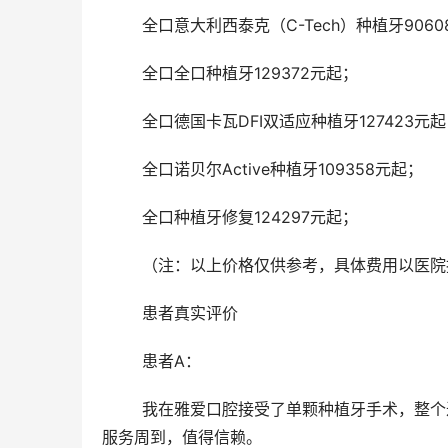
	全口意大利西泰克（C-Tech）种植牙906
	全口全口种植牙129372元起；
	全口德国卡瓦DFI双适应种植牙127423元
	全口诺贝尔Active种植牙109358元起；
	全口种植牙修复124297元起；
	（注：以上价格仅供参考，具体费用以医
	患者真实评价
	患者A：
	我在雅爱口腔接受了单颗种植牙手术，整个过程非常顺利。医生们正规耐心，术后护理也很到位。价格公道，
服务周到，值得信赖。