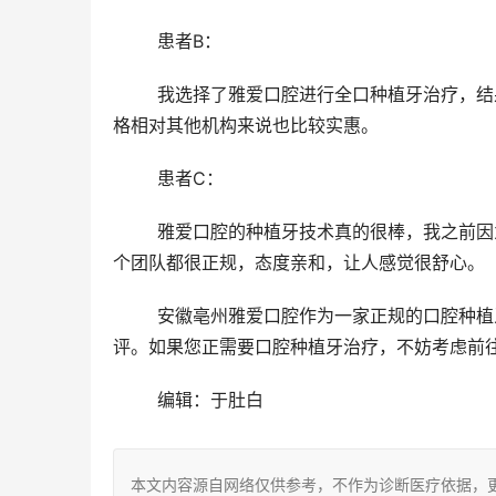
	患者B：
	我选择了雅爱口腔进行全口种植牙治疗，结果非常满意。医生们操作熟练，设备新型，术后结果也非常好。价
格相对其他机构来说也比较实惠。
	患者C：
	雅爱口腔的种植牙技术真的很棒，我之前因为牙齿问题一直影响自信心，通过他们的治疗，我改善了自信。整
个团队都很正规，态度亲和，让人感觉很舒心。
	安徽亳州雅爱口腔作为一家正规的口腔种植牙机构，在技术水平、价格公道及服务质量上都赢得了患者的好
评。如果您正需要口腔种植牙治疗，不妨考虑前
	编辑：于肚白
本文内容源自网络仅供参考，不作为诊断医疗依据，