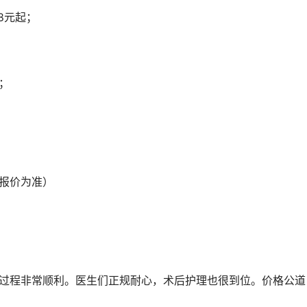
08元起；
起；
院报价为准）