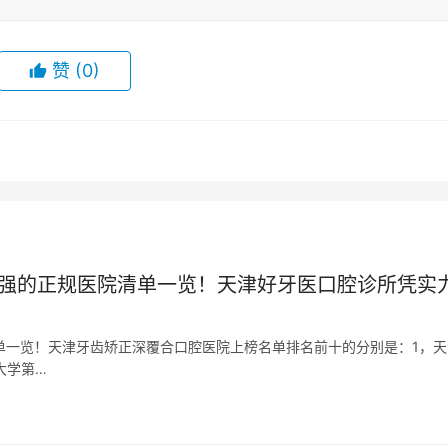
赞
(0)
p10强的正规医院清单一览！天津好牙医口腔诊所凭实
院清单一览！天津牙齿矫正深覆合口腔医院上榜名单排名前十的分别是：1，天
大学第…