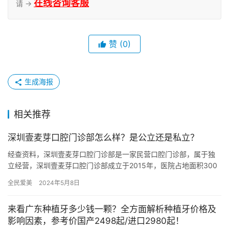
在线咨询客服
请 →
赞
(0)
生成海报
相关推荐
深圳壹麦芽口腔门诊部怎么样？是公立还是私立？
经查资料，深圳壹麦芽口腔门诊部是一家民营口腔门诊部，属于独
立经营，深圳壹麦芽口腔门诊部成立于2015年，医院占地面积300
平方米，是经过深圳市当地监管部门批准后成立的一家集活动义齿…
全民爱美
2024年5月8日
来看广东种植牙多少钱一颗？全方面解析种植牙价格及
影响因素，参考价国产2498起/进口2980起！