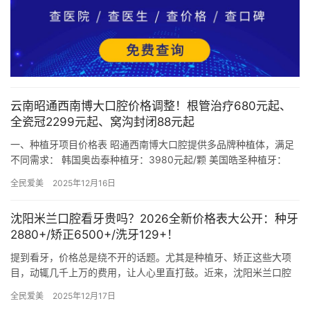
云南昭通西南博大口腔价格调整！根管治疗680元起、
全瓷冠2299元起、窝沟封闭88元起
一、种植牙项目价格表 昭通西南博大口腔提供多品牌种植体，满足
不同需求： 韩国奥齿泰种植牙：3980元起/颗 美国皓圣种植牙：
5980元起/颗 美国杰美种植体：5139元起/颗 瑞士…
全民爱美
2025年12月16日
沈阳米兰口腔看牙贵吗？2026全新价格表大公开：种牙
2880+/矫正6500+/洗牙129+！
提到看牙，价格总是绕不开的话题。尤其是种植牙、矫正这些大项
目，动辄几千上万的费用，让人心里直打鼓。近来，沈阳米兰口腔
频繁登上本地热门搜索榜，不少网友讨论“种牙2880元起”“矫正低…
全民爱美
2025年12月17日