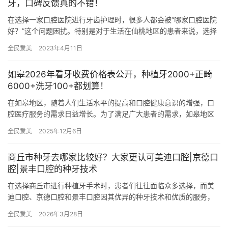
牙，口碑反馈真的不错！
在选择一家口腔医院进行牙齿护理时，很多人都会被“哪家口腔医院
好？”这个问题困扰。特别是对于生活在仙桃地区的患者来说，选择
一家口碑良好、服务优质的牙科医院至关重要。下面将带您了解仙
全民爱美
2023年4月11日
桃…
如皋2026年看牙收费价格表公开，种植牙2000+正畸
6000+洗牙100+都划算！
在如皋地区，随着人们生活水平的提高和口腔健康意识的增强，口
腔医疗服务的需求日益增长。为了满足广大患者的需求，如皋地区
的口腔医疗机构纷纷推出了多样化的口腔治疗项目，并制定了相应
全民爱美
2025年12月6日
的收费…
商丘市种牙去哪家比较好？大家更认可美迪口腔|京德口
腔|景丰口腔的种牙技术
在选择商丘市进行种植牙手术时，患者们往往面临众多选择，而美
迪口腔、京德口腔和景丰口腔因其优异的种牙技术和优质的服务，
在众多医疗机构中脱颖而出，赢得了广大患者的认可与信赖。 美迪
全民爱美
2026年3月28日
口腔…