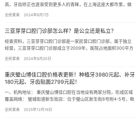
高，牙齿矫正也逐渐受到更多人的青睐，在上海这座大都市里，做
牙齿矫正大概需要花费多少钱呢？我想很多人心里都有这样的疑
全民爱美
2024年6月7日
问，今天…
三亚芽芽口腔门诊部怎么样？是公立还是私立？
经查资料，三亚芽芽口腔门诊部是一家民营口腔门诊部，属于独立
经营，三亚芽芽口腔门诊部成立于2009年，医院占地面积300平方
米，是经过三亚市当地监管部门批准后成立的一家集活动义齿、种…
全民爱美
2024年6月20日
重庆璧山博佳口腔价格表更新！种植牙3980元起、补牙
180元起、牙齿贴面2799元起！
一、机构地址： 重庆璧山博佳口腔在当地设有两家分院，形成区域
覆盖网络： 璧城街道新生街店：位于璧山区新生街8号附4-5号，毗
邻璧城商圈，周边交通便捷，适合居住在老城区的居民就诊。 …
全民爱美
2025年12月16日