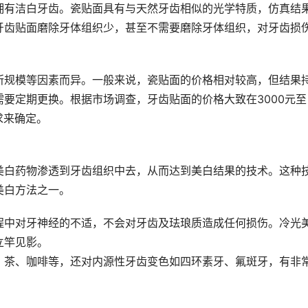
拥有洁白牙齿。瓷贴面具有与天然牙齿相似的光学特质，仿真结
牙齿贴面磨除牙体组织少，甚至不需要磨除牙体组织，对牙齿损
所规模等因素而异。一般来说，瓷贴面的价格相对较高，但结果
要定期更换。根据市场调查，牙齿贴面的价格大致在3000元至
求来确定。
美白药物渗透到牙齿组织中去，从而达到美白结果的技术。这种
美白方法之一。
程中对牙神经的不适，不会对牙齿及珐琅质造成任何损伤。冷光
立竿见影。
、茶、咖啡等，还对内源性牙齿变色如四环素牙、氟斑牙，有非