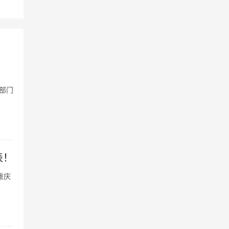
部门
表！
重庆