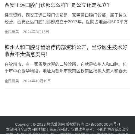
西安正远口腔门诊部怎么样？是公立还是私立？
经查资料，西安正远口腔门诊部是一家民营口腔门诊部，属于独立
经营，西安正远口腔门诊部成立于2017年，医院占地面积500平方
米，是经过西安市当地监管部门批准后成立的一家集牙齿种植、牙…
全民爱美
2024年3月15日
钦州人和口腔牙齿治疗内部资料公开，坐诊医生技术好
收费不贵满意度高！
在钦州市，有一家备受欢迎的口腔诊所，它就是钦州人和口腔。位
于市中心繁华地段，地址为钦州市钦南区钦南区扬帆大道人和春天
14栋9-10号商铺，交通便利，为患者提供不错的口腔服务，作为
全民爱美
2024年10月19日
当…
Copyright © 2023 悠悠爱美网 版权所有
鲁ICP备05003064号-1
本站内容全部为网络抓取于第三方网站，仅供读者参考，不能作为诊断及治疗
依据，如有不适请立即停止访问，本站将不承担由此引起的法律责任。如涉及