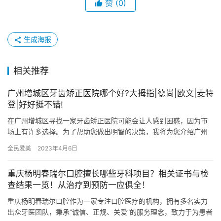
赞
(0)
生成海报
相关推荐
广州增城区牙齿矫正医院哪个好?大拇指|德尚|欧文|麦特
登|好好挺不错!
在广州增城区寻找一家牙齿矫正医院可能会让人感到困惑，因为市
场上有许多选择。为了帮助您做出明智的决策，我将为您介绍广州
增城区几家颇有名气的牙齿矫正医院，分别是广州增城大拇指口
全民爱美
2023年4月6日
腔、广州…
重庆杨明春瑞尔口腔擅长哪些牙科项目？相关证书与检
查结果一览！从治疗到预防一应俱全！
重庆杨明春瑞尔口腔作为一家专注口腔医疗的机构，拥有多名实力
出众牙医团队，秉承“诚信、正规、关爱”的服务理念，致力于为患者