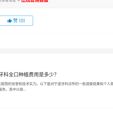
更多查询请 →
赞
(0)
牙科全口种植费用是多少？
注医院的信誉和技术实力。以下是对宁波牙科诊所的一些调查结果和个人
服务，其中以徐…