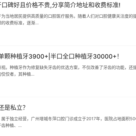
口碑好且价格不贵,分享简介地址和收费标准!
于为当地居民提供高质量的口腔医疗服务。随着人们对口腔健康关注度的
理的收费标准，逐渐…
种植牙3900+|半口全口种植牙30000+！
重视。种植牙作为修复缺失牙齿的优选方案，不仅改善了牙齿的功能，还
的佼佼者，其种植…
还是私立？
属于独立经营，广州增城冬萍口腔门诊成立于2017年，医院占地面积50
牙齿种植、…