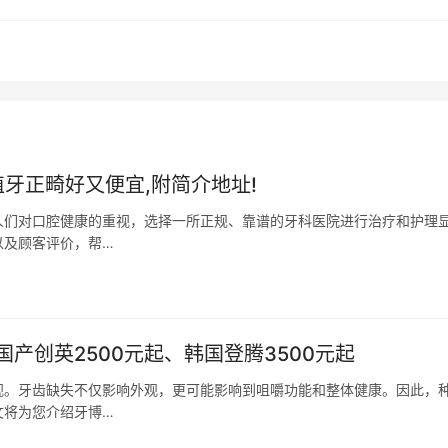
牙正畸好又便宜,附简介地址!
人们对口腔健康的重视，选择一所正规、靠谱的牙科医院进行治疗和护理
以及顾客评价，帮…
产创英2500元起、韩国登腾3500元起
视。牙齿缺失不仅影响外观，更可能影响到咀嚼功能和整体健康。因此，
文将为您介绍牙博…