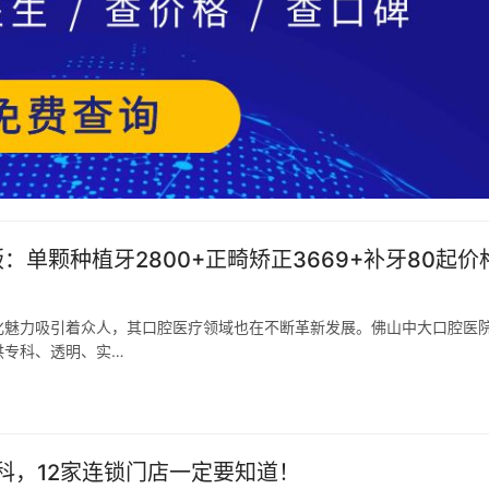
：单颗种植牙2800+正畸矫正3669+补牙80起价
化魅力吸引着众人，其口腔医疗领域也在不断革新发展。佛山中大口腔医
供专科、透明、实…
科，12家连锁门店一定要知道！