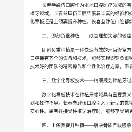
	长春叁肆伍口腔作为本地口腔医疗领域的有名机构，以其可靠的口腔医疗团队和齐全的治疗设备而出名。在种
植牙领域，长春叁肆伍口腔凭借着丰富的经验和
化导板还是上颌窦提升种植，长春叁肆伍口腔都
	二、即刻负重种植——改善理想笑容的较佳
	即刻负重种植是一种快速有效的牙齿修复方式，适用于那些需要在短时间内改善理想笑容的患者。长春叁肆伍
口腔拥有齐全的设备和技术，能够实现即刻负重
技术好的团队的精密操作和个性化治疗方案，患
	三、数字化导板技术——精细规划种植牙过
	数字化导板技术在种植牙领域具有重要意义，它能够通过三维数字成像和计算机辅助设计，为种植手术提细规
划和操作指导。长春叁肆伍口腔引入了新型的数
安心性。患者在接受种植牙治疗时，能够享受到
	四、上颌窦提升种植——解决骨质严峻吸