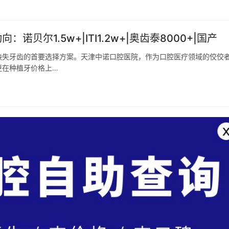
贝尔1.5w+|ITI1.2w+|奥齿泰8000+|国产
缺失牙齿的首要选择方案。天津中诺口腔医院，作为口腔医疗领域的佼佼
更在种植牙价格上…