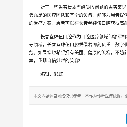
	对于一些患有骨质严峻吸收问题的患者来说，上颌窦提升种植是一种有效的解决方案。长春叁肆伍口腔拥有经
验充足的医疗团队和齐全的设备，能够为患者提
的治疗方案，患者可以在长春叁肆伍口腔获得高
	长春叁肆伍口腔作为口腔医疗领域的领军机构，以其可靠、新型的治疗技术和个性化的服务享誉本地。在种植
牙领域，长春叁肆伍口腔凭借着即刻负重、数字
务。如果您也希望拥有美丽、健康的笑容，不妨
案，重现自信灿烂的笑容!
	编辑：彩虹
本文内容源自网络仅供参考，不作为诊断医疗依据，