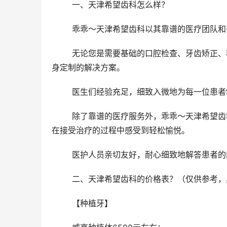
	一、天津希望齿科怎么样？
	乖乖～天津希望齿科以其靠谱的医疗团队
	无论您是需要基础的口腔检查、牙齿矫正、种植牙等高端治疗，还是对牙齿美容有需求，这里都能为您提供量
身定制的解决方案。
	医生们经验充足，细致入微地为每一位患
	除了靠谱的医疗服务外，乖乖～天津希望齿科也注重患者的舒适体验。诊室环境整洁宽敞，温馨舒适，让患者
在接受治疗的过程中感受到轻松愉悦。
	医护人员亲切友好，耐心细致地解答患者
	二、天津希望齿科的价格表？（仅供参考
	【种植牙】