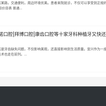
某某路，交通便利，周边环境优美。患者来院就诊，不仅可以享受到正规
目价目表 普通…
诺口腔|拜博口腔|康齿口腔等十家牙科种植牙又快
其是牙齿缺失问题，不仅影响美观，还直接影响到生活质量。宜兴作为一
技术也走在前列。…