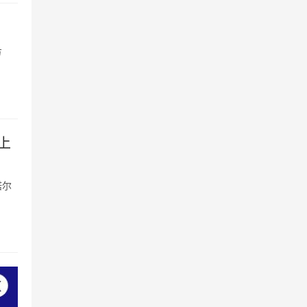
方
上
诺尔