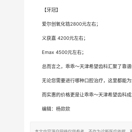
	【牙冠】
	爱尔创氧化锆2800元左右；
	义获嘉 4200元左右；
	Emax 4500元左右；
	总而言之，乖乖～天津希望齿科汇聚了靠
	无论您需要进行哪种口腔治疗，这里都能
	而实惠的价格更是让乖乖～天津希望齿科
	编辑：杨欻欻
本文内容源自网络仅供参考，不作为诊断医疗依据，