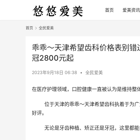
首页
爱美资讯
首页
全民爱美
乖乖～天津希望齿科价格表别错过
冠2800元起
2023年9月18日 06:38
•
全民爱美
在医疗护理领域，口腔健康一直被认为是维持整
	位于天津的乖乖～天津希望齿科执着于为广大患者提供正规的口腔护理服务，同时以实惠的价格为特点，备受
好评。
	无论是牙齿种植、矫正还是牙冠，这里都