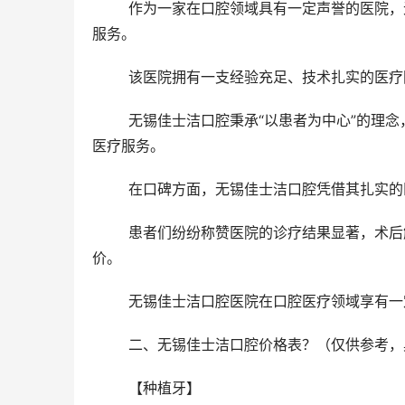
	作为一家在口腔领域具有一定声誉的医院，无锡佳士洁口腔一直以来致力于为患者提供可靠、完善的口腔医疗
服务。
	该医院拥有一支经验充足、技术扎实的医
	无锡佳士洁口腔秉承“以患者为中心”的理念，注重个性化诊疗方案的制定，努力为每一位患者提供正规、温暖的
医疗服务。
	在口碑方面，无锡佳士洁口腔凭借其扎实
	患者们纷纷称赞医院的诊疗结果显著，术后解决顺利，同时也对医护人员的专科素养和亲和力给予了高度评
价。
	无锡佳士洁口腔医院在口腔医疗领域享有
	二、无锡佳士洁口腔价格表？（仅供参考
	【种植牙】