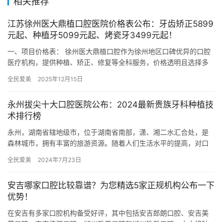
相关推荐
江苏徐州医大鼎植口腔医院价格表公布：牙齿矫正5899
元起、种植牙5099元起、烤瓷牙3499元起！
一、项目价格表： 徐州医大鼎植口腔作为徐州地区口碑优异的口腔
医疗机构，提供种植、矫正、修复等全科服务，价格透明且选择多
样： 种植牙：国产创英种植体2680元/颗起，韩国登腾种植体4…
全民爱美
2025年12月15日
永州拔尖十大口腔医院公布：2024最新贵族牙科种植技
术排行榜
永州，湖南省辖地级市，位于湖南省南部，潇、湘二水汇合处，是
森林城市，拥有丰富的旅游资源。随着人们生活水平的提高，对口
腔健康也越来越重视，永州涌现出一批的口腔医疗机构，为市民提
全民爱美
2024年7月23日
供专业…
安吉哪家口腔比较靠谱？为您精选5家正规机构公布一下
优势！
在安吉有多家口腔机构备受好评，其中包括安吉郎朗口腔、安吉美