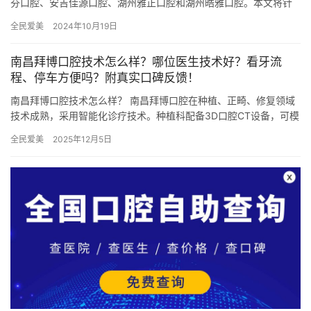
芬口腔、安吉佳源口腔、湖州雅正口腔和湖州皓雅口腔。本文将针
对这五家口腔机构的项目优势进行详细介绍，帮助您更好地选择靠
全民爱美
2024年10月19日
谱的口…
南昌拜博口腔技术怎么样？哪位医生技术好？看牙流
程、停车方便吗？附真实口碑反馈！
南昌拜博口腔技术怎么样？ 南昌拜博口腔在种植、正畸、修复领域
技术成熟，采用智能化诊疗技术。种植科配备3D口腔CT设备，可模
拟种植体植入角度；正畸科引入隐适美、时代天使等隐形矫正系统…
全民爱美
2025年12月5日