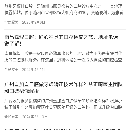
随州牙博仕口腔，是随州市颇具盛名的口腔诊疗中心之一。其地理
位置优越，位于随州市曾都区恒大御府商B110，交通便利，为患者
提供高质量的口腔医疗服务。随州牙博仕口腔拥有一支经验充足、
全民爱美
2023年9月6日
技…
南昌辉煌口腔：匠心独具的口腔检查之旅，地址电话一
键了解！
南昌辉煌口腔是一家以匠心独具出名的口腔，致力于为患者提供优
质的口腔健康服务。在这里，您将体验到一次令人满意的口腔检查
之旅，医院拥有正规的医疗团队和先进的设备，为您的口腔健康保
全民爱美
2024年4月11日
驾护航…
广州壹加壹口腔做牙齿矫正技术咋样？从正畸医生团队
和口碑帮你解析
后台收到很多投稿咨询广州壹加壹口腔做牙齿矫正怎么样？根据小
编了解到广州壹加壹医疗美容医院开设的口腔科，正式升级为口腔
专科医院，汇集经验相当丰富、技术娴熟的口腔科医生，提供专属
全民爱美
2024年3月10日
的牙齿…