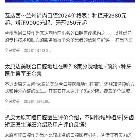
瓦达西～兰州尚尚口腔2024价格表：种植牙2680元
起、矫正9000元起、牙冠950元起
兰州尚尚口腔作为瓦达西地区出名的口腔医疗机构之一，以其优异
的专科技术和贴心的服务赢得了众多患者的信赖与好评。 在当下医
疗环境日益复杂的情况下，兰州尚尚口腔一直致力于为患者提供高
全民爱美
2023年4月30日
品质…
太原达美联合口腔地址在哪？8家分院地址+预约+种牙
医生侯军王金泉
不少太原牙友问“太原达美联合口腔医院地址在哪”，还想知道预约方
式和种牙靠谱的医生。其实它在太原开了8家分院，覆盖多个区域，
种牙有侯军院长、王金泉等医生坐诊，今天把地址、预约和种牙特…
全民爱美
2026年5月26日
扒皮太原可睦口腔医生评价介绍，不同领域种植牙|牙齿
矫正医生详细介绍及用户评价反馈！
太原可睦口腔作为当地比较出名的口腔医疗机构，凭借其有实力的